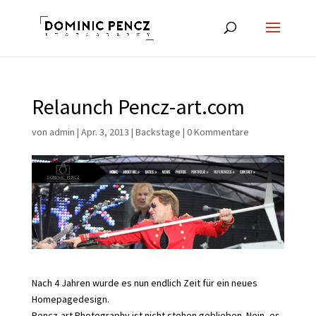
Relaunch Pencz-art.com
von
admin
|
Apr. 3, 2013
|
Backstage
|
0 Kommentare
Nach 4 Jahren wurde es nun endlich Zeit für ein neues
Homepagedesign.
Pencz-art Photography ist nicht stehen geblieben. Nein, es