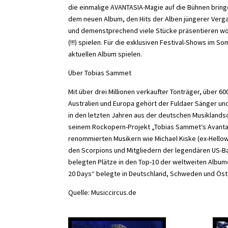
die einmalige AVANTASIA-Magie auf die Bühnen bringe
dem neuen Album, den Hits der Alben jüngerer Verg
und demenstprechend viele Stücke präsentieren wol
(!!!) spielen. Für die exklusiven Festival-Shows i
aktuellen Album spielen.
Über Tobias Sammet
Mit über drei Millionen verkaufter Tonträger, über 60
Australien und Europa gehört der Fuldaer Sänger un
in den letzten Jahren aus der deutschen Musikland
seinem Rockopern-Projekt „Tobias Sammet‘s Avantasi
renommierten Musikern wie Michael Kiske (ex-Hellowe
den Scorpions und Mitgliedern der legendären US-Ba
belegten Plätze in den Top-10 der weltweiten Albumc
20 Days“ belegte in Deutschland, Schweden und Österr
Quelle: Musiccircus.de