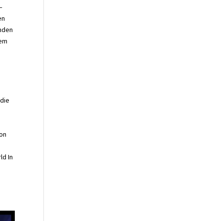
–
en
unden
dem
 die
von
ld In