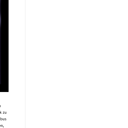
n
k zu
obus
en,