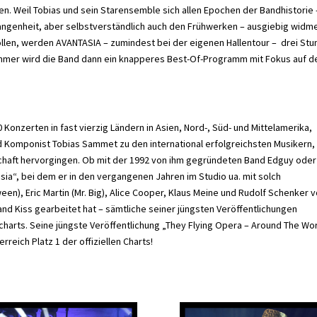
n. Weil Tobias und sein Starensemble sich allen Epochen der Bandhistorie 
angenheit, aber selbstverständlich auch den Frühwerken – ausgiebig widm
len, werden AVANTASIA – zumindest bei der eigenen Hallentour – drei St
m Sommer wird die Band dann ein knapperes Best-Of-Programm mit Fokus auf 
0 Konzerten in fast vierzig Ländern in Asien, Nord-, Süd- und Mittelamerika,
d Komponist Tobias Sammet zu den international erfolgreichsten Musikern,
schaft hervorgingen. Ob mit der 1992 von ihm gegründeten Band Edguy oder
a“, bei dem er in den vergangenen Jahren im Studio ua. mit solch
en), Eric Martin (Mr. Big), Alice Cooper, Klaus Meine und Rudolf Schenker 
nd Kiss gearbeitet hat – sämtliche seiner jüngsten Veröffentlichungen
harts. Seine jüngste Veröffentlichung „They Flying Opera – Around The Wor
eich Platz 1 der offiziellen Charts!