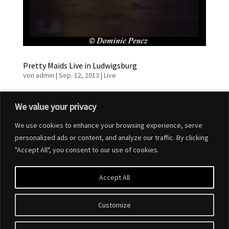
Pretty Maids Live in Ludwigsburg
von
admin
|
Sep. 12, 2013
|
Live
Ein Hard Rock-Highlight der absoluten Extraklasse war am
We value your privacy
11.09.2013 in der Rockfabrik Ludwigsburg zu Gast .Die
dänischen Überflieger PRETTY MAIDS stehen seit
We use cookies to enhance your browsing experience, serve
Jahrzehnten für zeitlose Hard Rock-Musik der Superlative.
personalized ads or content, and analyze our traffic. By clicking
Im Rahmen ihrer Motherland Tour haben sie sich mit...
"Accept All", you consent to our use of cookies.
Accept All
Customize